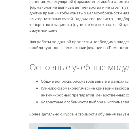
лечения, молекулярной фармакогенетикой и фармакоэ
фармаколог не выписывает лекарства и не стоит пут
другие врачи - чтобы узнать о целесообразности наз
альтернативных путей. Задача специалиста – подбо
конкретного пациента (с учетом его показателей здор
разумной цене.
Для работы по данной профессии необходимо владе
пройдя курс повышения квалификации в «Тюменского
Основные учебные модул
Общие вопросы, рассматриваемые в рамках к
Клинико-фармакологические критерии выбора
антимикробных препаратов, лекарственных сре
Возрастные особенности выбора и использова
Более детально о курсе и стоимости обучения вы уз