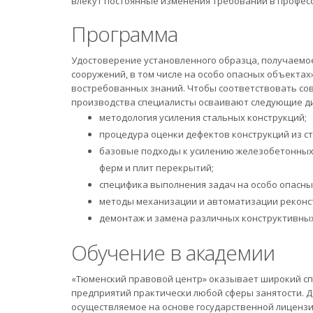
влекут постоянные изменения требований в профес
Программа
Удостоверение установленного образца, получаемо
сооружений, в том числе на особо опасных объектах
востребованных знаний. Чтобы соответствовать со
производства специалисты осваивают следующие д
методология усиления стальных конструкций;
процедура оценки дефектов конструкций из ст
базовые подходы к усилению железобетонных к
ферм и плит перекрытий;
специфика выполнения задач на особо опасны
методы механизации и автоматизации реконс
демонтаж и замена различных конструктивных
Обучение в академии
«Тюменский правовой центр» оказывает широкий спе
предприятий практически любой сферы занятости. 
осуществляемое на основе государственной лицензи