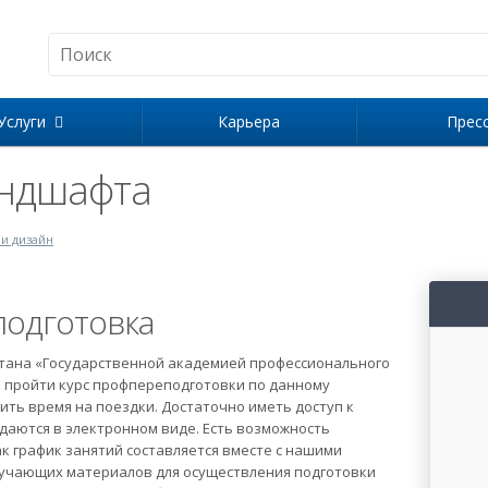
Услуги
Карьера
Прес
андшафта
 и дизайн
одготовка
тана «Государственной академией профессионального
 пройти курс профпереподготовки по данному
ить время на поездки. Достаточно иметь доступ к
сдаются в электронном виде. Есть возможность
к график занятий составляется вместе с нашими
бучающих материалов для осуществления подготовки