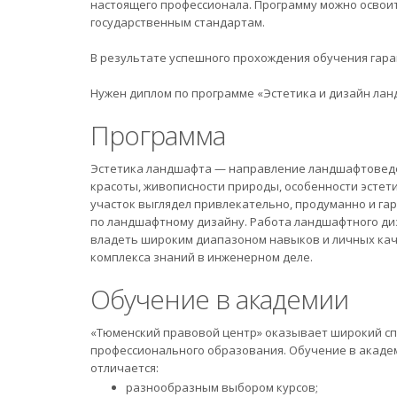
настоящего профессионала. Программу можно освоит
государственным стандартам.
В результате успешного прохождения обучения гар
Нужен диплом по программе «Эстетика и дизайн ла
Программа
Эстетика ландшафта — направление ландшафтоведе
красоты, живописности природы, особенности эстети
участок выглядел привлекательно, продуманно и га
по ландшафтному дизайну. Работа ландшафтного диз
владеть широким диапазоном навыков и личных каче
комплекса знаний в инженерном деле.
Обучение в академии
«Тюменский правовой центр» оказывает широкий спе
профессионального образования. Обучение в академ
отличается:
разнообразным выбором курсов;