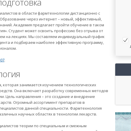
одготовка
циалистов в области фармтехнологии дистанционно с
Образование через интернет – новый, эффективный,
наний. Академия предлагает пройти обучение в таком
я». Студент может освоить профессию без отрыва от
лем на лекциях. Мы составляем индивидуальный график
удента и подбираем наиболее эффективную программу,
ионалом.
-07
.
логия
, которая занимается изучением технологических
средств. Она включает разработку современных методов
и. Цель направления – это создание и внедрение
карств. Огромный ассортимент препаратов в
специалистов данной специальности. Фармтехнология
зличных научных областях в технологии лекарств.
ециалистов теории по специальным и смежным