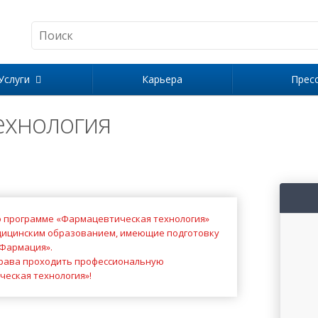
Услуги
Карьера
Прес
ехнология
 программе «Фармацевтическая технология»
дицинским образованием, имеющие подготовку
Фармация»
.
права проходить профессиональную
еская технология»!