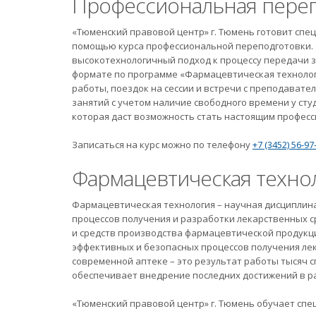
Профессиональная переп
«Тюменский правовой центр» г. Тюмень готовит спе
помощью курса профессиональной переподготовки. 
высокотехнологичный подход к процессу передачи з
формате по программе «Фармацевтическая технологи
работы, поездок на сессии и встречи с преподавате
занятий с учетом наличие свободного времени у ст
которая даст возможность стать настоящим професс
Записаться на курс можно по телефону
+7 (3452) 56-97
Фармацевтическая техно
Фармацевтическая технология – научная дисциплина
процессов получения и разработки лекарственных 
и средств производства фармацевтической продукци
эффективных и безопасных процессов получения ле
современной аптеке – это результат работы тысяч 
обеспечивает внедрение последних достижений в ра
«Тюменский правовой центр» г. Тюмень обучает сп