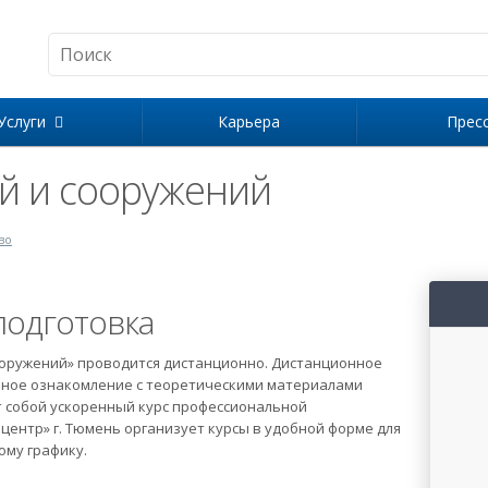
Услуги
Карьера
Прес
й и сооружений
во
одготовка
ооружений» проводится дистанционно. Дистанционное
ьное ознакомление с теоретическими материалами
т собой ускоренный курс профессиональной
центр» г. Тюмень организует курсы в удобной форме для
ому графику.