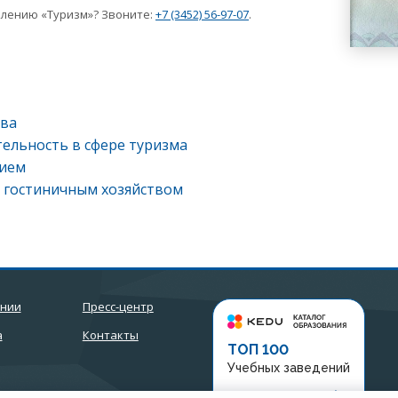
лению «Туризм»? Звоните:
+7 (3452) 56-97-07
.
тва
тельность в сфере туризма
тием
 гостиничным хозяйством
ании
Пресс-центр
а
Контакты
ТОП 100
Учебных заведений