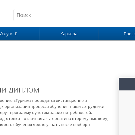
Услуги
Карьера
Прес
чи диплом
лению «Туризм» проводятся дистанционно в
д к организации процесса обучения: наши сотрудники
берут программу с учетом ваших потребностей.
дготовки – отличная альтернатива второму высшему,
оимость обучения можно узнать после подбора